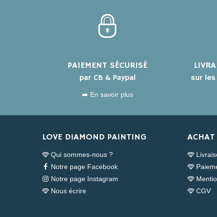
PAIEMENT SÉCURISÉ
LIVR
par CB & Paypal
sur le
➡️ En savoir plus
LOVE DIAMOND PAINTING
ACHAT 
Qui sommes-nous ?
Livrai
Notre page Facebook
Paieme
Notre page Instagram
Mentio
Nous écrire
CGV