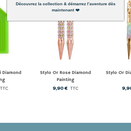
Découvrez la collection & démarrez l’aventure dès
maintenant
❤️
ri Diamond
Stylo Or Rose Diamond
Stylo Or D
ing
Painting
9,90 €
9,9
TTC
TTC