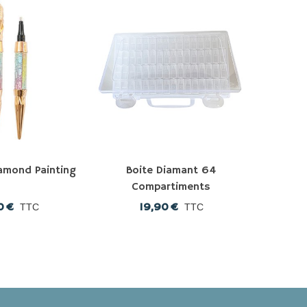
iamond Painting
Boite Diamant 64
Boi
Compartiments
Co
0 €
19,90 €
1
TTC
TTC