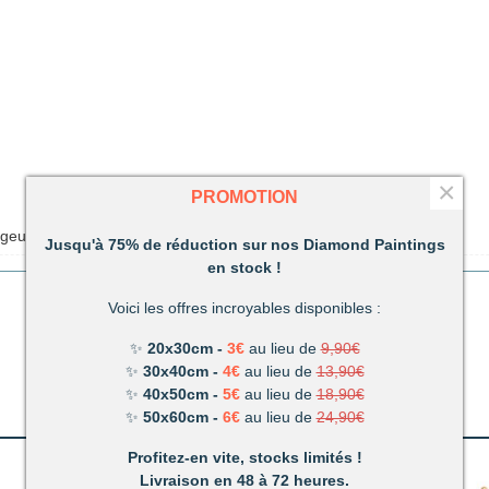
×
PROMOTION
rgeur : 23,5cm
Jusqu'à 75% de réduction sur nos Diamond Paintings
en stock !
Voici les offres incroyables disponibles :
✨
20x30cm -
3€
au lieu de
9,90€
✨
30x40cm -
4€
au lieu de
13,90€
✨
40x50cm -
5€
au lieu de
18,90€
✨
50x60cm -
6€
au lieu de
24,90€
Profitez-en vite, stocks limités !
Livraison en 48 à 72 heures.