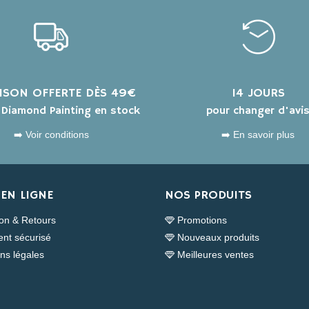
AISON OFFERTE DÈS 49€
14 JOURS
s Diamond Painting en stock
pour changer d'avi
➡️ Voir conditions
➡️ En savoir plus
EN LIGNE
NOS PRODUITS
son & Retours
Promotions
nt sécurisé
Nouveaux produits
ns légales
Meilleures ventes