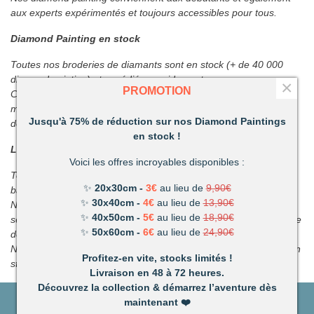
aux experts expérimentés et toujours accessibles pour tous.
Diamond Painting en stock
Toutes nos broderies de diamants sont en stock (+ de 40 000
diamond painting) et expédiées rapidement.
×
PROMOTION
C'est pourquoi notre gamme actuelle se compose de + 200
modèles en stock et disponible en 48 heures en point relais ou à
Jusqu'à 75% de réduction sur nos Diamond Paintings
domicile.
en stock !
Les services Love Diamond Painting
Voici les offres incroyables disponibles :
Tous les kits comprennent la toile, les diamants et les outils de
✨
20x30cm -
3€
au lieu de
9,90€
base nécessaires pour réaliser broderie diamants.
✨
30x40cm -
4€
au lieu de
13,90€
Nous nous engageons à vous offrir les meilleurs services et le
✨
40x50cm -
5€
au lieu de
18,90€
service de messagerie le plus rapide via notre tchat et Formulaire
✨
50x60cm -
6€
au lieu de
24,90€
de contact pour vous apporter la meilleure expérience d'achat.
Nous
prévoyons un large choix avec plus de 100 000 modèles en
Profitez-en vite, stocks limités !
stock d'ici fin juillet
Livraison en 48 à 72 heures.
Découvrez la collection & démarrez l’aventure dès
maintenant
❤️