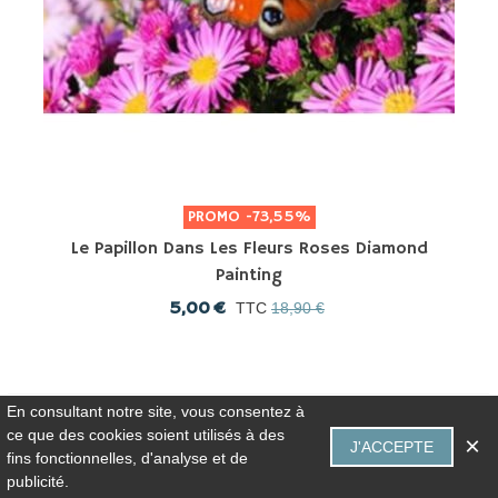
PROMO
-73,55%
Le Papillon Dans Les Fleurs Roses Diamond
Painting
5,00 €
TTC
18,90 €
En consultant notre site, vous consentez à
ce que des cookies soient utilisés à des
×
J'ACCEPTE
fins fonctionnelles, d'analyse et de
0
publicité.
Panier