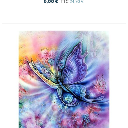
6,00 €
TTC
24,90 €