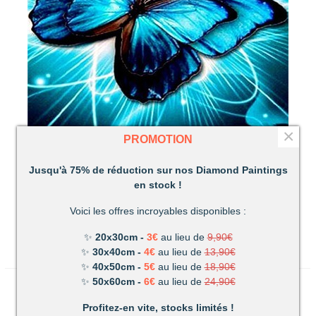
×
PROMOTION
PROMO
-75,9%
Jusqu'à 75% de réduction sur nos Diamond Paintings
Papillon Bleu Vert Broderie Diamant
en stock !
Voici les offres incroyables disponibles :
6,00 €
TTC
24,90 €
✨
20x30cm -
3€
au lieu de
9,90€
✨
30x40cm -
4€
au lieu de
13,90€
✨
40x50cm -
5€
au lieu de
18,90€
✨
50x60cm -
6€
au lieu de
24,90€
Profitez-en vite, stocks limités !