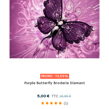
PROMO
-73,55%
Purple Butterfly Broderie Diamant
5,00 €
TTC
18,90 €
(1)