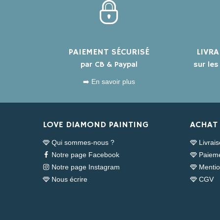
PAIEMENT SÉCURISÉ
LIVR
par CB & Paypal
sur le
➡️ En savoir plus
LOVE DIAMOND PAINTING
ACHAT 
Qui sommes-nous ?
Livrai
Notre page Facebook
Paieme
Notre page Instagram
Mentio
Nous écrire
CGV