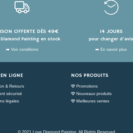
AISON OFFERTE DÈS 49€
14 JOURS
s Diamond Painting en stock
pour changer d'avi
➡️ Voir conditions
➡️ En savoir plus
EN LIGNE
NOS PRODUITS
son & Retours
Promotions
nt sécurisé
Nouveaux produits
ns légales
Meilleures ventes
© 2021 Love Diamond Painting. All Rights Reserved