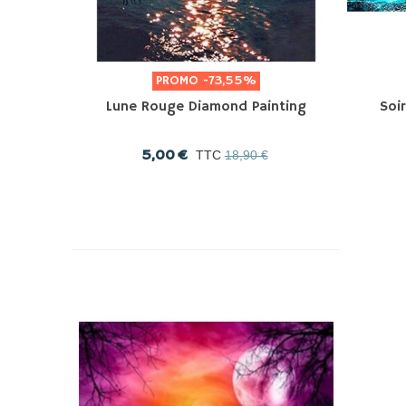
PROMO
-73,55%
Lune Rouge Diamond Painting
Soi
5,00 €
TTC
18,90 €