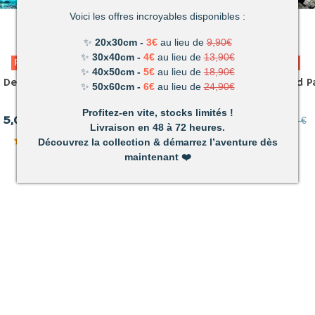
Voici les offres incroyables disponibles :
✨
20x30cm -
3€
au lieu de
9,90€
✨
30x40cm -
4€
au lieu de
13,90€
PROMO
-73,55%
PROMO
-69,7%
✨
40x50cm -
5€
au lieu de
18,90€
r De Pleine Lune Diamond
Voyage Spacial Diamond Pa
✨
50x60cm -
6€
au lieu de
24,90€
Painting
Profitez-en vite, stocks limités !
5,00 €
3,00 €
TTC
18,90 €
TTC
9,90 €
Livraison en 48 à 72 heures.
(1)
Découvrez la collection & démarrez l’aventure dès
maintenant
❤️