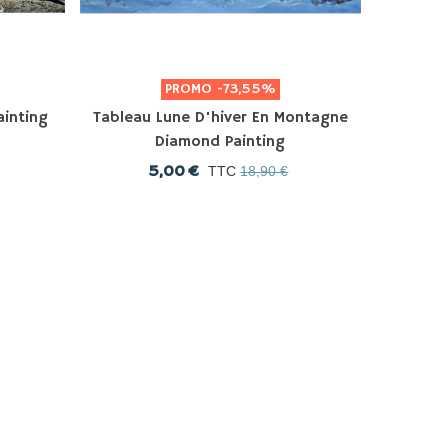
PROMO
-73,55%
inting
Tableau Lune D'hiver En Montagne
Diamond Painting
5,00 €
TTC
18,90 €