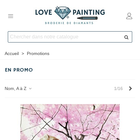
Accueil
>
Promotions
EN PROMO
Sui
Nom, A à Z
1/16