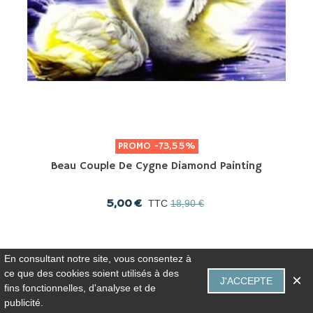
PROMO
-73,55%
Beau Couple De Cygne Diamond Painting
5,00 €
TTC
18,90 €
En consultant notre site, vous consentez à
ce que des cookies soient utilisés à des
×
J'ACCEPTE
fins fonctionnelles, d'analyse et de
0
publicité.
Panier