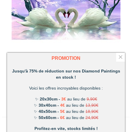
×
PROMOTION
PROMO
-73,55%
Jusqu'à 75% de réduction sur nos Diamond Paintings
en stock !
Amour De Cygnes Diamond Painting
Voici les offres incroyables disponibles :
5,00 €
TTC
18,90 €
✨
20x30cm -
3€
au lieu de
9,90€
✨
30x40cm -
4€
au lieu de
13,90€
✨
40x50cm -
5€
au lieu de
18,90€
✨
50x60cm -
6€
au lieu de
24,90€
Profitez-en vite, stocks limités !