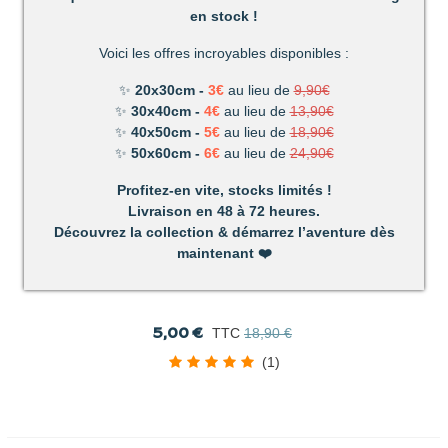
en stock !
Voici les offres incroyables disponibles :
✨
20x30cm -
3€
au lieu de
9,90€
✨
30x40cm -
4€
au lieu de
13,90€
✨
40x50cm -
5€
au lieu de
18,90€
✨
50x60cm -
6€
au lieu de
24,90€
Profitez-en vite, stocks limités !
Livraison en 48 à 72 heures.
Découvrez la collection & démarrez l’aventure dès
PROMO
-73,55%
maintenant
❤️
Zoom Orchidées Rose Diamond Painting
5,00 €
TTC
18,90 €
(1)