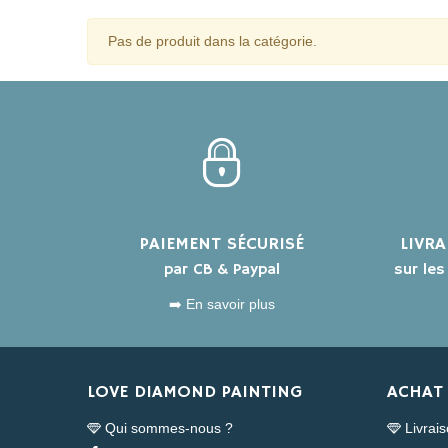
Pas de produit dans la catégorie.
PAIEMENT SÉCURISÉ
LIVR
par CB & Paypal
sur le
➡️ En savoir plus
LOVE DIAMOND PAINTING
ACHAT 
Qui sommes-nous ?
Livrai