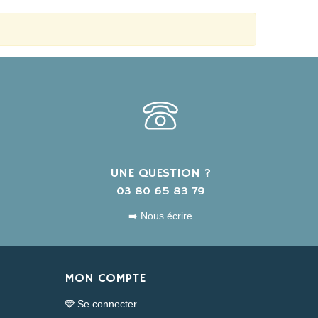
UNE QUESTION ?
s
03 80 65 83 79
➡️ Nous écrire
MON COMPTE
Se connecter