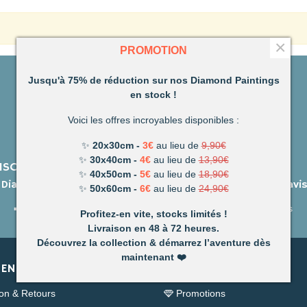
×
PROMOTION
Jusqu'à 75% de réduction sur nos Diamond Paintings
en stock !
Voici les offres incroyables disponibles :
✨
20x30cm -
3€
au lieu de
9,90€
✨
30x40cm -
4€
au lieu de
13,90€
AISON OFFERTE DÈS 49€
14 JOURS
✨
40x50cm -
5€
au lieu de
18,90€
s Diamond Painting en stock
pour changer d'avi
✨
50x60cm -
6€
au lieu de
24,90€
➡️ Voir conditions
➡️ En savoir plus
Profitez-en vite, stocks limités !
Livraison en 48 à 72 heures.
Découvrez la collection & démarrez l’aventure dès
maintenant
❤️
EN LIGNE
NOS PRODUITS
son & Retours
Promotions