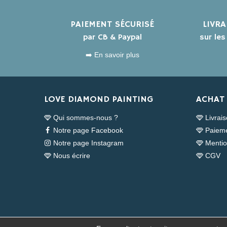
PAIEMENT SÉCURISÉ
LIVR
par CB & Paypal
sur le
➡️ En savoir plus
LOVE DIAMOND PAINTING
ACHAT 
Qui sommes-nous ?
Livrai
Notre page Facebook
Paieme
Notre page Instagram
Mentio
Nous écrire
CGV