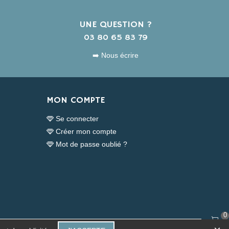
UNE QUESTION ?
s
03 80 65 83 79
➡️ Nous écrire
MON COMPTE
Se connecter
Créer mon compte
Mot de passe oublié ?
0