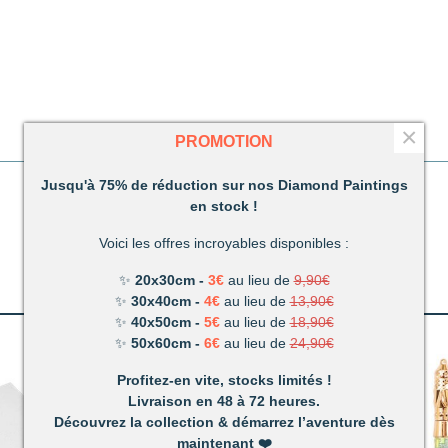
×
PROMOTION
Jusqu'à 75% de réduction sur nos Diamond Paintings
en stock !
Voici les offres incroyables disponibles :
✨
20x30cm -
3€
au lieu de
9,90€
✨
30x40cm -
4€
au lieu de
13,90€
✨
40x50cm -
5€
au lieu de
18,90€
✨
50x60cm -
6€
au lieu de
24,90€
Profitez-en vite, stocks limités !
Livraison en 48 à 72 heures.
Découvrez la collection & démarrez l’aventure dès
maintenant
❤️