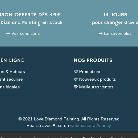
AISON OFFERTE DÈS 49€
14 JOURS
s Diamond Painting en stock
pour changer d'avi
➡️ Voir conditions
➡️ En savoir plus
EN LIGNE
NOS PRODUITS
son & Retours
Promotions
nt sécurisé
Nouveaux produits
ns légales
Meilleures ventes
© 2021 Love Diamond Painting. All Rights Reserved
Réalisé avec ♥ par un
webmaster à Annecy
.