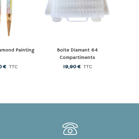
iamond Painting
Boite Diamant 64
Boi
Compartiments
Co
0 €
19,90 €
1
TTC
TTC