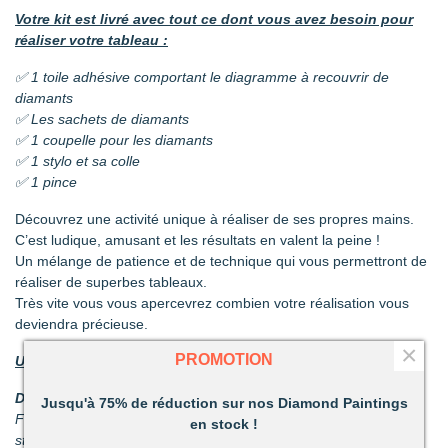
Votre kit est livré avec tout ce dont vous avez besoin pour
réaliser votre tableau :
✅ 1 toile adhésive comportant le diagramme à recouvrir de
diamants
✅ Les sachets de diamants
✅ 1 coupelle pour les diamants
✅ 1 stylo et sa colle
✅ 1 pince
Découvrez une activité unique à réaliser de ses propres mains.
C’est ludique, amusant et les résultats en valent la peine !
Un mélange de patience et de technique qui vous permettront de
réaliser de superbes tableaux.
Très vite vous vous apercevrez combien votre réalisation vous
deviendra précieuse.
×
PROMOTION
Un loisir unique offrant de nombreux avantages :
Détente et relaxation :
La vie peut parfois être stressante.
Jusqu'à 75% de réduction sur nos Diamond Paintings
Faites disparaître les tensions en divergeant votre attention du
en stock !
stress du quotidien.