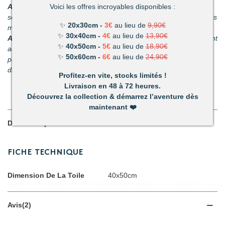
Améliore votre dextérité :
Voici les offres incroyables disponibles :
rien n’est plus satisfaisant que le
sentiment d’avoir fait quelque chose d’harmonieux de ses propres
✨
20x30cm -
3€
au lieu de
9,90€
mains.
✨
30x40cm -
4€
au lieu de
13,90€
Activité pour les enfants et les adultes :
facile à utiliser, ils sont
✨
40x50cm -
5€
au lieu de
18,90€
adaptés pour les petits et les adultes. C’est un passe-temps
✨
50x60cm -
6€
au lieu de
24,90€
parfait pour s’amuser en famille. (Nous recommandons nos kits
diamant pour les enfants de plus de 6 ans.)
Profitez-en vite, stocks limités !
Livraison en 48 à 72 heures.
Découvrez la collection & démarrez l’aventure dès
maintenant
❤️
Détails du produit
FICHE TECHNIQUE
Dimension De La Toile
40x50cm
Avis(2)