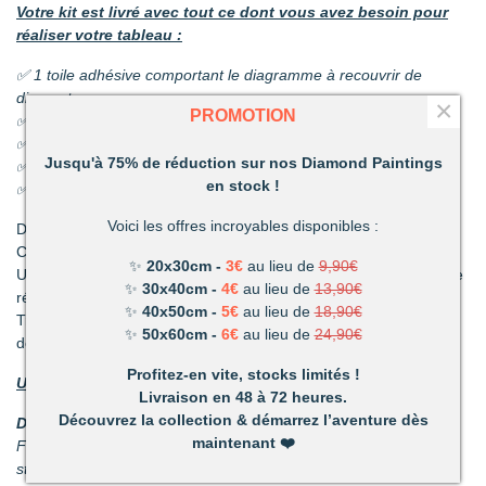
Votre kit est livré avec tout ce dont vous avez besoin pour
réaliser votre tableau :
✅ 1 toile adhésive comportant le diagramme à recouvrir de
diamants
×
PROMOTION
✅ Les sachets de diamants
✅ 1 coupelle pour les diamants
Jusqu'à 75% de réduction sur nos Diamond Paintings
✅ 1 stylo et sa colle
en stock !
✅ 1 pince
Voici les offres incroyables disponibles :
Découvrez une activité unique à réaliser de ses propres mains.
C’est ludique, amusant et les résultats en valent la peine !
✨
20x30cm -
3€
au lieu de
9,90€
Un mélange de patience et de technique qui vous permettront de
✨
30x40cm -
4€
au lieu de
13,90€
réaliser de superbes tableaux.
✨
40x50cm -
5€
au lieu de
18,90€
Très vite vous vous apercevrez combien votre réalisation vous
✨
50x60cm -
6€
au lieu de
24,90€
deviendra précieuse.
Profitez-en vite, stocks limités !
Un loisir unique offrant de nombreux avantages :
Livraison en 48 à 72 heures.
Découvrez la collection & démarrez l’aventure dès
Détente et relaxation :
La vie peut parfois être stressante.
maintenant
❤️
Faites disparaître les tensions en divergeant votre attention du
stress du quotidien.