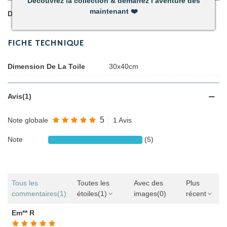
Découvrez la collection & démarrez l’aventure dès
maintenant
❤️
Détails du produit
FICHE TECHNIQUE
Dimension De La Toile
30x40cm
Avis(1)
5
Note globale
1 Avis
Note
(5)
Tous les
Toutes les
Avec des
Plus
commentaires
(1)
étoiles
(1)
images
(0)
récent
Em** R