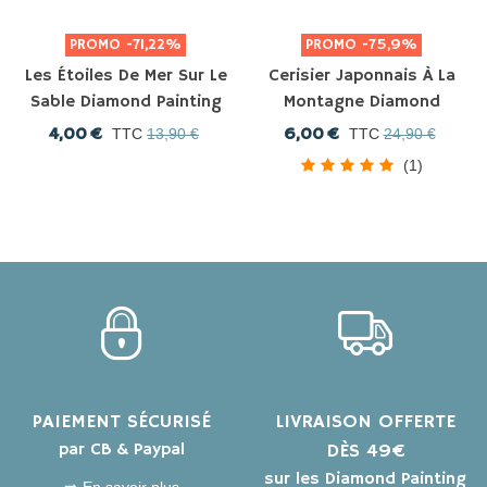
PROMO
-71,22%
PROMO
-75,9%
Les Étoiles De Mer Sur Le
Cerisier Japonnais À La
Sable Diamond Painting
Montagne Diamond
Painting
4,00 €
6,00 €
TTC
13,90 €
TTC
24,90 €
(1)
PAIEMENT SÉCURISÉ
LIVRAISON OFFERTE
par CB & Paypal
DÈS 49€
sur les Diamond Painting
➡️ En savoir plus