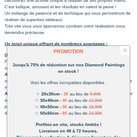
Découvrez une activité unique à réaliser de ses propres mains.
C’est ludique, amusant et les résultats en valent la peine !
Un mélange de patience et de technique qui vous permettront de
réaliser de superbes tableaux.
Très vite vous vous apercevrez combien votre réalisation vous
deviendra précieuse.
Un loisir unique offrant de nombreux avantages :
×
PROMOTION
Détente et relaxation :
La vie peut parfois être stressante.
Faites disparaître les tensions en divergeant votre attention du
Jusqu'à 75% de réduction sur nos Diamond Paintings
stress du quotidien.
en stock !
Améliore votre dextérité :
rien n’est plus satisfaisant que le
sentiment d’avoir fait quelque chose d’harmonieux de ses propres
Voici les offres incroyables disponibles :
mains.
Activité pour les enfants et les adultes :
facile à utiliser, ils sont
✨
20x30cm -
3€
au lieu de
9,90€
adaptés pour les petits et les adultes. C’est un passe-temps
✨
30x40cm -
4€
au lieu de
13,90€
parfait pour s’amuser en famille. (Nous recommandons nos kits
✨
40x50cm -
5€
au lieu de
18,90€
diamant pour les enfants de plus de 6 ans.)
✨
50x60cm -
6€
au lieu de
24,90€
Profitez-en vite, stocks limités !
Livraison en 48 à 72 heures.