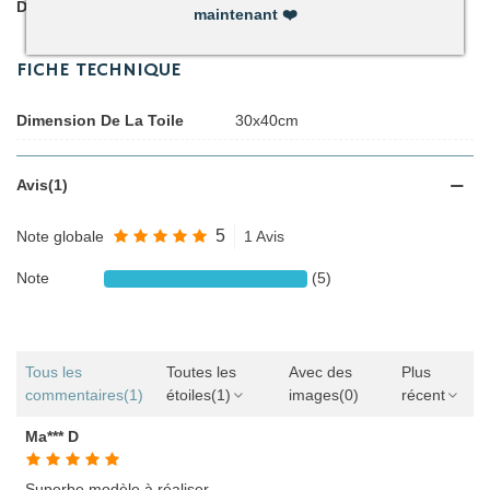
Détails du produit
maintenant
❤️
FICHE TECHNIQUE
Dimension De La Toile
30x40cm
Avis(1)
5
Note globale
1 Avis
Note
(5)
Tous les
Toutes les
Avec des
Plus
commentaires
(1)
étoiles
(1)
images
(0)
récent
Ma*** D
Superbe modèle à réaliser