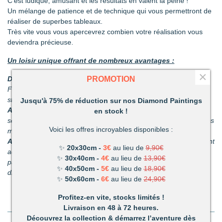
C’est ludique, amusant et les résultats en valent la peine !
Un mélange de patience et de technique qui vous permettront de
réaliser de superbes tableaux.
Très vite vous vous apercevrez combien votre réalisation vous
deviendra précieuse.
Un loisir unique offrant de nombreux avantages :
×
PROMOTION
Détente et relaxation :
La vie peut parfois être stressante.
Faites disparaître les tensions en divergeant votre attention du
stress du quotidien.
Jusqu'à 75% de réduction sur nos Diamond Paintings
Améliore votre dextérité :
rien n’est plus satisfaisant que le
en stock !
sentiment d’avoir fait quelque chose d’harmonieux de ses propres
Voici les offres incroyables disponibles :
mains.
Activité pour les enfants et les adultes :
facile à utiliser, ils sont
✨
20x30cm -
3€
au lieu de
9,90€
adaptés pour les petits et les adultes. C’est un passe-temps
✨
30x40cm -
4€
au lieu de
13,90€
parfait pour s’amuser en famille. (Nous recommandons nos kits
✨
40x50cm -
5€
au lieu de
18,90€
diamant pour les enfants de plus de 6 ans.)
✨
50x60cm -
6€
au lieu de
24,90€
Profitez-en vite, stocks limités !
Livraison en 48 à 72 heures.
Découvrez la collection & démarrez l’aventure dès