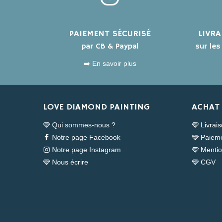
PAIEMENT SÉCURISÉ
LIVR
par CB & Paypal
sur le
➡️ En savoir plus
LOVE DIAMOND PAINTING
ACHAT 
Qui sommes-nous ?
Livrai
Notre page Facebook
Paieme
Notre page Instagram
Mentio
Nous écrire
CGV