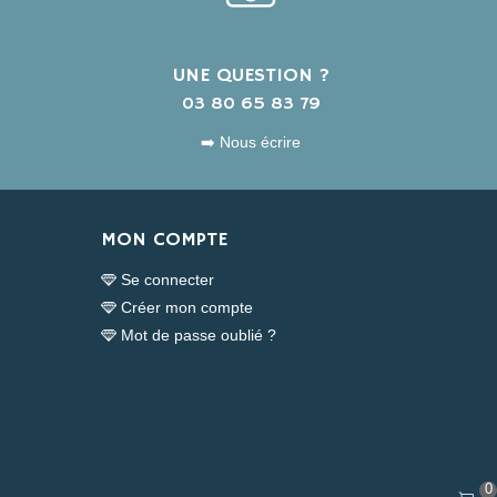
UNE QUESTION ?
s
03 80 65 83 79
➡️ Nous écrire
MON COMPTE
Se connecter
Créer mon compte
Mot de passe oublié ?
0