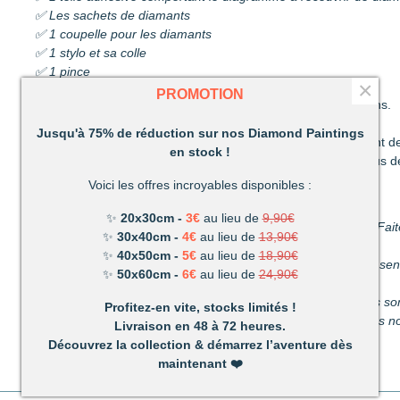
✅ Les sachets de diamants
✅ 1 coupelle pour les diamants
✅ 1 stylo et sa colle
✅ 1 pince
×
PROMOTION
Découvrez une activité unique à réaliser de ses propres mains.
C’est ludique, amusant et les résultats en valent la peine !
Jusqu'à 75% de réduction sur nos Diamond Paintings
Un mélange de patience et de technique qui vous permettront de
en stock !
Très vite vous vous apercevrez combien votre réalisation vous d
Voici les offres incroyables disponibles :
Un loisir unique offrant de nombreux avantages :
✨
20x30cm -
3€
au lieu de
9,90€
Détente et relaxation :
La vie peut parfois être stressante. Fait
✨
30x40cm -
4€
au lieu de
13,90€
du stress du quotidien.
✨
40x50cm -
5€
au lieu de
18,90€
Améliore votre dextérité :
rien n’est plus satisfaisant que le s
✨
50x60cm -
6€
au lieu de
24,90€
propres mains.
Activité pour les enfants et les adultes :
facile à utiliser, ils 
Profitez-en vite, stocks limités !
temps parfait pour s’amuser en famille. (Nous recommandons nos
Livraison en 48 à 72 heures.
Découvrez la collection & démarrez l’aventure dès
maintenant
❤️