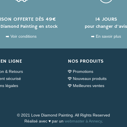
AISON OFFERTE DÈS 49€
14 JOURS
s Diamond Painting en stock
pour changer d'avi
➡️ Voir conditions
➡️ En savoir plus
EN LIGNE
NOS PRODUITS
son & Retours
Promotions
nt sécurisé
Nouveaux produits
ns légales
Meilleures ventes
© 2021 Love Diamond Painting. All Rights Reserved
Réalisé avec ♥ par un
webmaster à Annecy
.