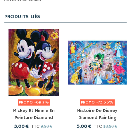
PRODUITS LIÉS
PROMO
-69,7%
PROMO
-73,55%
Mickey Et Minnie En
Histoire De Disney
Peinture Diamond
Diamond Painting
Painting
3,00 €
5,00 €
TTC
9,90 €
TTC
18,90 €