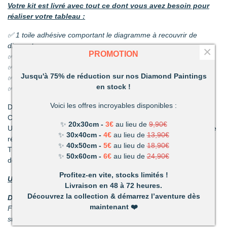
Votre kit est livré avec tout ce dont vous avez besoin pour
réaliser votre tableau :
✅ 1 toile adhésive comportant le diagramme à recouvrir de
diamants
×
PROMOTION
✅ Les sachets de diamants
✅ 1 coupelle pour les diamants
Jusqu'à 75% de réduction sur nos Diamond Paintings
✅ 1 stylo et sa colle
en stock !
✅ 1 pince
Voici les offres incroyables disponibles :
Découvrez une activité unique à réaliser de ses propres mains.
C’est ludique, amusant et les résultats en valent la peine !
✨
20x30cm -
3€
au lieu de
9,90€
Un mélange de patience et de technique qui vous permettront de
✨
30x40cm -
4€
au lieu de
13,90€
réaliser de superbes tableaux.
✨
40x50cm -
5€
au lieu de
18,90€
Très vite vous vous apercevrez combien votre réalisation vous
✨
50x60cm -
6€
au lieu de
24,90€
deviendra précieuse.
Profitez-en vite, stocks limités !
Un loisir unique offrant de nombreux avantages :
Livraison en 48 à 72 heures.
Découvrez la collection & démarrez l’aventure dès
Détente et relaxation :
La vie peut parfois être stressante.
maintenant
❤️
Faites disparaître les tensions en divergeant votre attention du
stress du quotidien.