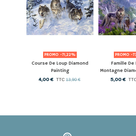
PROMO
-71,22%
PROMO
-7
Course De Loup Diamond
Famille De
Painting
Montagne Diamo
4,00 €
5,00 €
TTC
13,90 €
TT