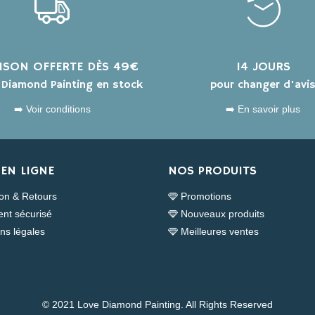
AISON OFFERTE DÈS 49€
14 JOURS
s Diamond Painting en stock
pour changer d'avi
➡️ Voir conditions
➡️ En savoir plus
EN LIGNE
NOS PRODUITS
son & Retours
Promotions
nt sécurisé
Nouveaux produits
ns légales
Meilleures ventes
© 2021 Love Diamond Painting. All Rights Reserved