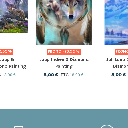
3,55%
PROMO
-73,55%
PROM
 Loup En
Loup Indien 3 Diamond
Joli Loup
nd Painting
Painting
Diamon
5,00 €
5,00 €
C
18,90 €
TTC
18,90 €