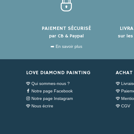
PAIEMENT SÉCURISÉ
LIVR
par CB & Paypal
sur le
➡️ En savoir plus
LOVE DIAMOND PAINTING
ACHAT 
Qui sommes-nous ?
Livrai
Notre page Facebook
Paieme
Notre page Instagram
Mentio
Nous écrire
CGV