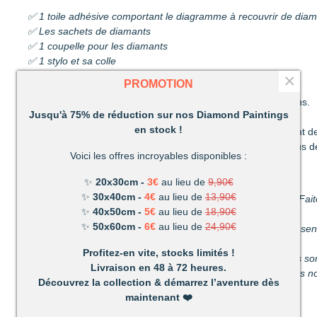
✅ 1 toile adhésive comportant le diagramme à recouvrir de dia
✅ Les sachets de diamants
✅ 1 coupelle pour les diamants
✅ 1 stylo et sa colle
×
✅ 1 pince
PROMOTION
Découvrez une activité unique à réaliser de ses propres mains.
Jusqu'à 75% de réduction sur nos Diamond Paintings
C’est ludique, amusant et les résultats en valent la peine !
en stock !
Un mélange de patience et de technique qui vous permettront de
Très vite vous vous apercevrez combien votre réalisation vous d
Voici les offres incroyables disponibles :
Un loisir unique offrant de nombreux avantages :
✨
20x30cm -
3€
au lieu de
9,90€
✨
30x40cm -
4€
au lieu de
13,90€
Détente et relaxation :
La vie peut parfois être stressante. Fait
✨
40x50cm -
5€
au lieu de
18,90€
du stress du quotidien.
✨
50x60cm -
6€
au lieu de
24,90€
Améliore votre dextérité :
rien n’est plus satisfaisant que le s
propres mains.
Profitez-en vite, stocks limités !
Activité pour les enfants et les adultes :
facile à utiliser, ils 
Livraison en 48 à 72 heures.
temps parfait pour s’amuser en famille. (Nous recommandons nos
Découvrez la collection & démarrez l’aventure dès
maintenant
❤️