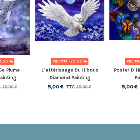
3,55%
PROMO
-73,55%
PROM
Sa Plume
L'attérissage Du Hiboux
Poster D'
ainting
Diamond Painting
Pa
5,00 €
5,00 €
C
18,90 €
TTC
18,90 €