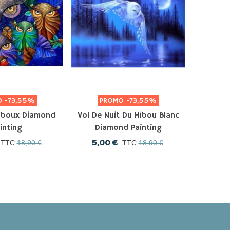
O
-73,55%
PROMO
-73,55%
P
Hiboux Diamond
Vol De Nuit Du Hibou Blanc
Le L
inting
Diamond Painting
Dia
5,00 €
5,0
TTC
18,90 €
TTC
18,90 €