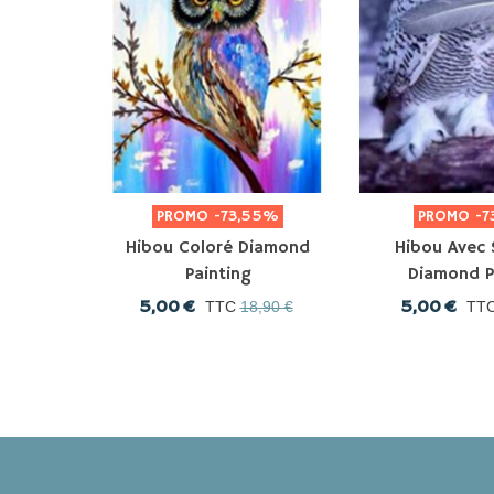
PROMO
-73,55%
PROMO
-7
Hibou Coloré Diamond
Hibou Avec 
Painting
Diamond P
5,00 €
5,00 €
TTC
18,90 €
TT