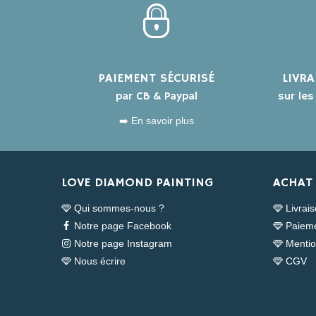
PAIEMENT SÉCURISÉ
LIVR
par CB & Paypal
sur le
➡️ En savoir plus
LOVE DIAMOND PAINTING
ACHAT 
Qui sommes-nous ?
Livrai
Notre page Facebook
Paieme
Notre page Instagram
Mentio
Nous écrire
CGV