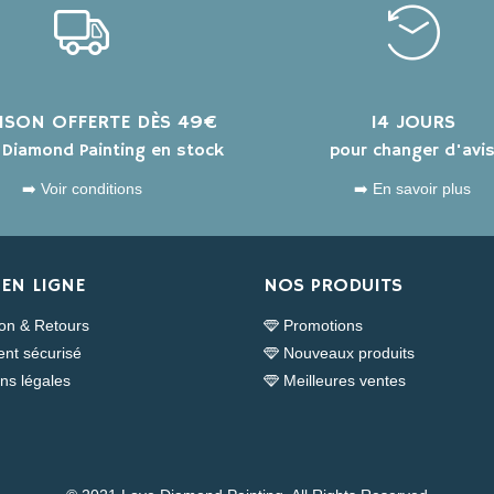
AISON OFFERTE DÈS 49€
14 JOURS
s Diamond Painting en stock
pour changer d'avi
➡️ Voir conditions
➡️ En savoir plus
EN LIGNE
NOS PRODUITS
son & Retours
Promotions
nt sécurisé
Nouveaux produits
ns légales
Meilleures ventes