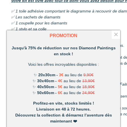
Votre kit est livré avec tout ce dont vous avez besoin pour r
✅ 1 toile adhésive comportant le diagramme à recouvrir de dia
✅ Les sachets de diamants
✅ 1 coupelle pour les diamants
✅ 1 stylo et sa colle
×
✅ 1 pince
PROMOTION
Découvrez une activité unique à réaliser de ses propres mains.
Jusqu'à 75% de réduction sur nos Diamond Paintings
C’est ludique, amusant et les résultats en valent la peine !
en stock !
Un mélange de patience et de technique qui vous permettront de
Très vite vous vous apercevrez combien votre réalisation vous d
Voici les offres incroyables disponibles :
Un loisir unique offrant de nombreux avantages :
✨
20x30cm -
3€
au lieu de
9,90€
✨
30x40cm -
4€
au lieu de
13,90€
Détente et relaxation :
La vie peut parfois être stressante. Fait
✨
40x50cm -
5€
au lieu de
18,90€
du stress du quotidien.
✨
50x60cm -
6€
au lieu de
24,90€
Améliore votre dextérité :
rien n’est plus satisfaisant que le s
propres mains.
Profitez-en vite, stocks limités !
Activité pour les enfants et les adultes :
facile à utiliser, ils 
Livraison en 48 à 72 heures.
temps parfait pour s’amuser en famille. (Nous recommandons nos
Découvrez la collection & démarrez l’aventure dès
maintenant
❤️