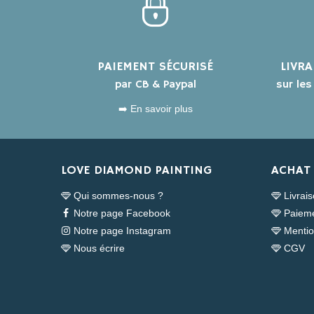
PAIEMENT SÉCURISÉ
LIVR
par CB & Paypal
sur le
➡️ En savoir plus
LOVE DIAMOND PAINTING
ACHAT 
Qui sommes-nous ?
Livrai
Notre page Facebook
Paieme
Notre page Instagram
Mentio
Nous écrire
CGV