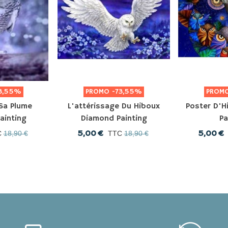
3,55%
PROMO
-73,55%
PROM
Sa Plume
L'attérissage Du Hiboux
Poster D'
ainting
Diamond Painting
Pa
5,00 €
5,00 €
C
18,90 €
TTC
18,90 €