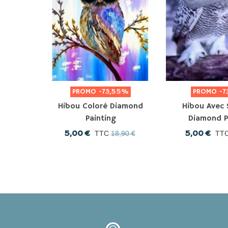
PROMO
-73,55%
PROMO
-7
Hibou Coloré Diamond
Hibou Avec 
Painting
Diamond P
5,00 €
5,00 €
TTC
18,90 €
TT