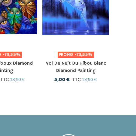
O
-73,55%
PROMO
-73,55%
P
Hiboux Diamond
Vol De Nuit Du Hibou Blanc
Le Hibou
inting
Diamond Painting
Dia
5,00 €
5,0
TTC
18,90 €
TTC
18,90 €