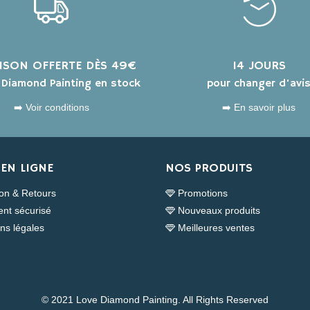
AISON OFFERTE DÈS 49€
14 JOURS
s Diamond Painting en stock
pour changer d'avi
➡️ Voir conditions
➡️ En savoir plus
EN LIGNE
NOS PRODUITS
son & Retours
Promotions
nt sécurisé
Nouveaux produits
ns légales
Meilleures ventes
© 2021 Love Diamond Painting. All Rights Reserved