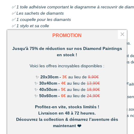
✅ 1 toile adhésive comportant le diagramme à recouvrir de dia
✅ Les sachets de diamants
✅ 1 coupelle pour les diamants
✅ 1 stylo et sa colle
×
✅ 1 pince
PROMOTION
Découvrez une activité unique à réaliser de ses propres mains.
Jusqu'à 75% de réduction sur nos Diamond Paintings
C’est ludique, amusant et les résultats en valent la peine !
en stock !
Un mélange de patience et de technique qui vous permettront de
Très vite vous vous apercevrez combien votre réalisation vous d
Voici les offres incroyables disponibles :
Un loisir unique offrant de nombreux avantages :
✨
20x30cm -
3€
au lieu de
9,90€
✨
30x40cm -
4€
au lieu de
13,90€
Détente et relaxation :
La vie peut parfois être stressante. Fait
✨
40x50cm -
5€
au lieu de
18,90€
du stress du quotidien.
✨
50x60cm -
6€
au lieu de
24,90€
Améliore votre dextérité :
rien n’est plus satisfaisant que le s
propres mains.
Profitez-en vite, stocks limités !
Activité pour les enfants et les adultes :
facile à utiliser, ils 
Livraison en 48 à 72 heures.
temps parfait pour s’amuser en famille. (Nous recommandons nos
Découvrez la collection & démarrez l’aventure dès
maintenant
❤️