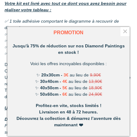
Votre kit est livré avec tout ce dont vous avez besoin pour
réaliser votre tableau :
✅ 1 toile adhésive comportant le diagramme à recouvrir de
diamants
×
PROMOTION
✅ Les sachets de diamants
✅ 1 coupelle pour les diamants
Jusqu'à 75% de réduction sur nos Diamond Paintings
✅ 1 stylo et sa colle
en stock !
✅ 1 pince
Voici les offres incroyables disponibles :
Découvrez une activité unique à réaliser de ses propres mains.
C’est ludique, amusant et les résultats en valent la peine !
✨
20x30cm -
3€
au lieu de
9,90€
Un mélange de patience et de technique qui vous permettront de
✨
30x40cm -
4€
au lieu de
13,90€
réaliser de superbes tableaux.
✨
40x50cm -
5€
au lieu de
18,90€
Très vite vous vous apercevrez combien votre réalisation vous
✨
50x60cm -
6€
au lieu de
24,90€
deviendra précieuse.
Profitez-en vite, stocks limités !
Un loisir unique offrant de nombreux avantages :
Livraison en 48 à 72 heures.
Découvrez la collection & démarrez l’aventure dès
Détente et relaxation :
La vie peut parfois être stressante.
maintenant
❤️
Faites disparaître les tensions en divergeant votre attention du
stress du quotidien.