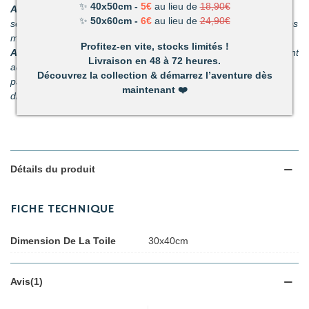
✨
40x50cm -
5€
au lieu de
18,90€
Améliore votre dextérité :
rien n’est plus satisfaisant que le
✨
50x60cm -
6€
au lieu de
24,90€
sentiment d’avoir fait quelque chose d’harmonieux de ses propres
mains.
Profitez-en vite, stocks limités !
Activité pour les enfants et les adultes :
facile à utiliser, ils sont
Livraison en 48 à 72 heures.
adaptés pour les petits et les adultes. C’est un passe-temps
Découvrez la collection & démarrez l’aventure dès
parfait pour s’amuser en famille. (Nous recommandons nos kits
maintenant
❤️
diamant pour les enfants de plus de 6 ans.)
Détails du produit
FICHE TECHNIQUE
Dimension De La Toile
30x40cm
Avis(1)