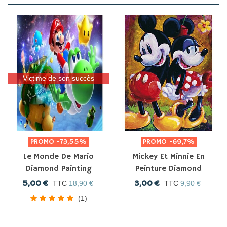
Victime de son succès
PROMO
-73,55%
PROMO
-69,7%
Le Monde De Mario
Mickey Et Minnie En
Diamond Painting
Peinture Diamond
Painting
5,00 €
3,00 €
TTC
18,90 €
TTC
9,90 €
(1)