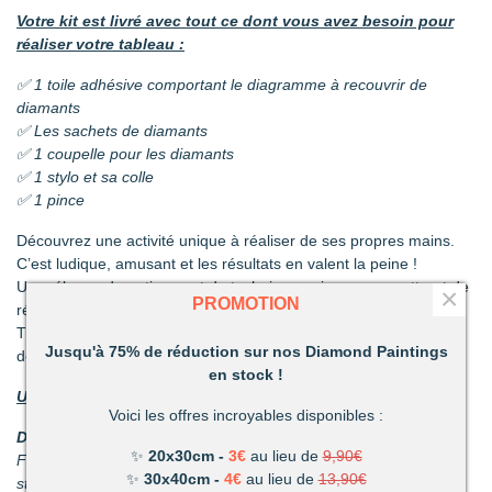
Votre kit est livré avec tout ce dont vous avez besoin pour
réaliser votre tableau :
✅ 1 toile adhésive comportant le diagramme à recouvrir de
diamants
✅ Les sachets de diamants
✅ 1 coupelle pour les diamants
✅ 1 stylo et sa colle
✅ 1 pince
Découvrez une activité unique à réaliser de ses propres mains.
C’est ludique, amusant et les résultats en valent la peine !
Un mélange de patience et de technique qui vous permettront de
×
PROMOTION
réaliser de superbes tableaux.
Très vite vous vous apercevrez combien votre réalisation vous
Jusqu'à 75% de réduction sur nos Diamond Paintings
deviendra précieuse.
en stock !
Un loisir unique offrant de nombreux avantages :
Voici les offres incroyables disponibles :
Détente et relaxation :
La vie peut parfois être stressante.
✨
20x30cm -
3€
au lieu de
9,90€
Faites disparaître les tensions en divergeant votre attention du
✨
30x40cm -
4€
au lieu de
13,90€
stress du quotidien.