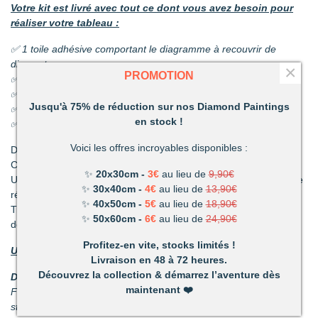
Votre kit est livré avec tout ce dont vous avez besoin pour
réaliser votre tableau :
✅ 1 toile adhésive comportant le diagramme à recouvrir de
diamants
×
PROMOTION
✅ Les sachets de diamants
✅ 1 coupelle pour les diamants
Jusqu'à 75% de réduction sur nos Diamond Paintings
✅ 1 stylo et sa colle
en stock !
✅ 1 pince
Voici les offres incroyables disponibles :
Découvrez une activité unique à réaliser de ses propres mains.
C’est ludique, amusant et les résultats en valent la peine !
✨
20x30cm -
3€
au lieu de
9,90€
Un mélange de patience et de technique qui vous permettront de
✨
30x40cm -
4€
au lieu de
13,90€
réaliser de superbes tableaux.
✨
40x50cm -
5€
au lieu de
18,90€
Très vite vous vous apercevrez combien votre réalisation vous
✨
50x60cm -
6€
au lieu de
24,90€
deviendra précieuse.
Profitez-en vite, stocks limités !
Un loisir unique offrant de nombreux avantages :
Livraison en 48 à 72 heures.
Découvrez la collection & démarrez l’aventure dès
Détente et relaxation :
La vie peut parfois être stressante.
maintenant
❤️
Faites disparaître les tensions en divergeant votre attention du
stress du quotidien.