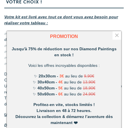
VOTRE CHOIX !
Votre kit est livré avec tout ce dont vous avez besoin pour
réaliser votre tableau :
×
✅ 1 toile adhésive comportant le diagramme à recouvrir de
PROMOTION
diamants
✅ Les sachets de diamants
Jusqu'à 75% de réduction sur nos Diamond Paintings
✅ 1 coupelle pour les diamants
en stock !
✅ 1 stylo et sa colle
✅ 1 pince
Voici les offres incroyables disponibles :
Découvrez une activité unique à réaliser de ses propres mains.
✨
20x30cm -
3€
au lieu de
9,90€
C’est ludique, amusant et les résultats en valent la peine !
✨
30x40cm -
4€
au lieu de
13,90€
Un mélange de patience et de technique qui vous permettront de
✨
40x50cm -
5€
au lieu de
18,90€
réaliser de superbes tableaux.
✨
50x60cm -
6€
au lieu de
24,90€
Très vite vous vous apercevrez combien votre réalisation vous
deviendra précieuse.
Profitez-en vite, stocks limités !
Livraison en 48 à 72 heures.
Un loisir unique offrant de nombreux avantages :
Découvrez la collection & démarrez l’aventure dès
maintenant
❤️
Détente et relaxation :
La vie peut parfois être stressante.