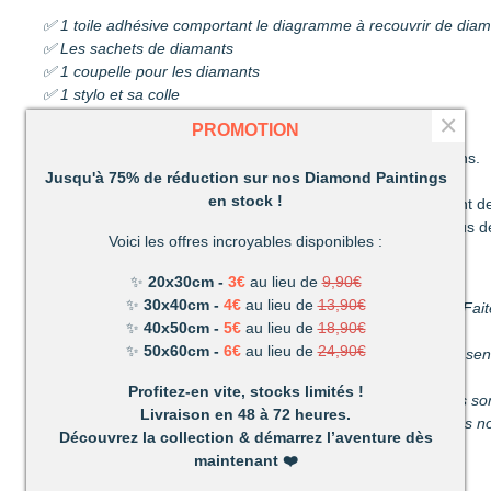
✅ 1 toile adhésive comportant le diagramme à recouvrir de dia
✅ Les sachets de diamants
✅ 1 coupelle pour les diamants
✅ 1 stylo et sa colle
×
✅ 1 pince
PROMOTION
Découvrez une activité unique à réaliser de ses propres mains.
Jusqu'à 75% de réduction sur nos Diamond Paintings
C’est ludique, amusant et les résultats en valent la peine !
en stock !
Un mélange de patience et de technique qui vous permettront de
Très vite vous vous apercevrez combien votre réalisation vous d
Voici les offres incroyables disponibles :
Un loisir unique offrant de nombreux avantages :
✨
20x30cm -
3€
au lieu de
9,90€
✨
30x40cm -
4€
au lieu de
13,90€
Détente et relaxation :
La vie peut parfois être stressante. Fait
✨
40x50cm -
5€
au lieu de
18,90€
du stress du quotidien.
✨
50x60cm -
6€
au lieu de
24,90€
Améliore votre dextérité :
rien n’est plus satisfaisant que le s
propres mains.
Profitez-en vite, stocks limités !
Activité pour les enfants et les adultes :
facile à utiliser, ils 
Livraison en 48 à 72 heures.
temps parfait pour s’amuser en famille. (Nous recommandons nos
Découvrez la collection & démarrez l’aventure dès
maintenant
❤️