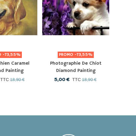
O
-73,55%
PROMO
-73,55%
P
Chien Caramel
Photographie De Chiot
Dessin
d Painting
Diamond Painting
Dia
5,00 €
5,0
TTC
18,90 €
TTC
18,90 €