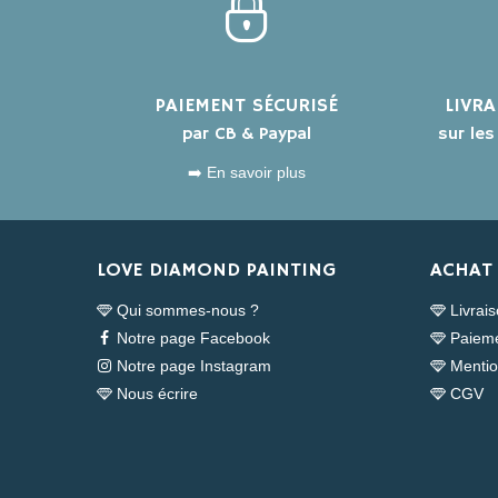
PAIEMENT SÉCURISÉ
LIVR
par CB & Paypal
sur le
➡️ En savoir plus
LOVE DIAMOND PAINTING
ACHAT 
Qui sommes-nous ?
Livrai
Notre page Facebook
Paieme
Notre page Instagram
Mentio
Nous écrire
CGV