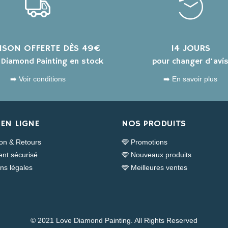
AISON OFFERTE DÈS 49€
14 JOURS
s Diamond Painting en stock
pour changer d'avi
➡️ Voir conditions
➡️ En savoir plus
EN LIGNE
NOS PRODUITS
son & Retours
Promotions
nt sécurisé
Nouveaux produits
ns légales
Meilleures ventes
© 2021 Love Diamond Painting. All Rights Reserved