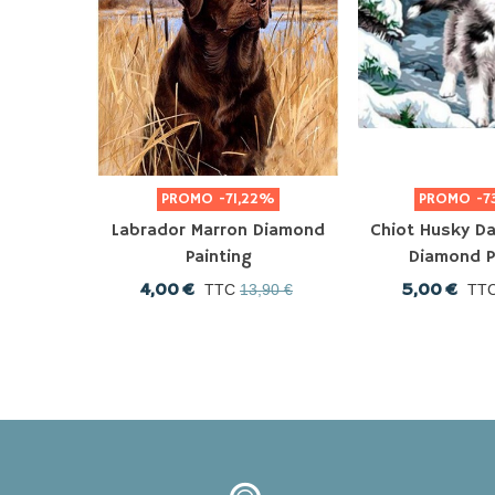
PROMO
-71,22%
PROMO
-7
Labrador Marron Diamond
Chiot Husky Da
Painting
Diamond P
4,00 €
5,00 €
TTC
13,90 €
TT