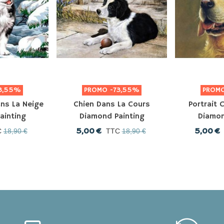
3,55%
PROMO
-73,55%
PROM
ns La Neige
Chien Dans La Cours
Portrait 
ainting
Diamond Painting
Diamon
5,00 €
5,00 €
C
18,90 €
TTC
18,90 €