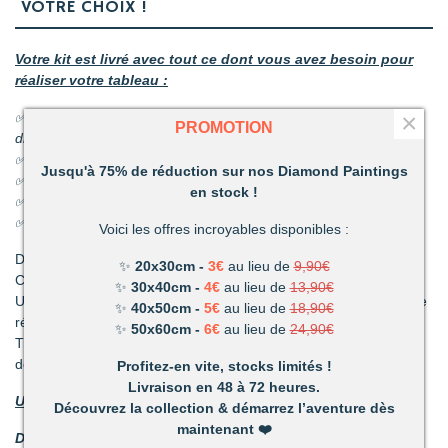
VOTRE CHOIX !
Votre kit est livré avec tout ce dont vous avez besoin pour
réaliser votre tableau :
×
✅ 1 toile adhésive comportant le diagramme à recouvrir de
PROMOTION
diamants
✅ Les sachets de diamants
Jusqu'à 75% de réduction sur nos Diamond Paintings
✅ 1 coupelle pour les diamants
en stock !
✅ 1 stylo et sa colle
✅ 1 pince
Voici les offres incroyables disponibles :
Découvrez une activité unique à réaliser de ses propres mains.
✨
20x30cm -
3€
au lieu de
9,90€
C’est ludique, amusant et les résultats en valent la peine !
✨
30x40cm -
4€
au lieu de
13,90€
Un mélange de patience et de technique qui vous permettront de
✨
40x50cm -
5€
au lieu de
18,90€
réaliser de superbes tableaux.
✨
50x60cm -
6€
au lieu de
24,90€
Très vite vous vous apercevrez combien votre réalisation vous
deviendra précieuse.
Profitez-en vite, stocks limités !
Livraison en 48 à 72 heures.
Un loisir unique offrant de nombreux avantages :
Découvrez la collection & démarrez l’aventure dès
maintenant
❤️
Détente et relaxation :
La vie peut parfois être stressante.