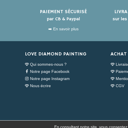
PAIEMENT SÉCURISÉ
LIVR
par CB & Paypal
sur le
➡️ En savoir plus
LOVE DIAMOND PAINTING
ACHAT 
Qui sommes-nous ?
Livrai
Notre page Facebook
Paieme
Notre page Instagram
Mentio
Nous écrire
CGV
En consultant notre site, vous consentez à