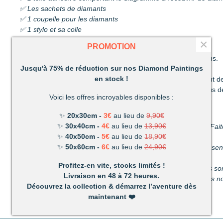
✅ Les sachets de diamants
✅ 1 coupelle pour les diamants
✅ 1 stylo et sa colle
✅ 1 pince
×
PROMOTION
Découvrez une activité unique à réaliser de ses propres mains.
Jusqu'à 75% de réduction sur nos Diamond Paintings
C’est ludique, amusant et les résultats en valent la peine !
en stock !
Un mélange de patience et de technique qui vous permettront de
Très vite vous vous apercevrez combien votre réalisation vous d
Voici les offres incroyables disponibles :
Un loisir unique offrant de nombreux avantages :
✨
20x30cm -
3€
au lieu de
9,90€
✨
30x40cm -
4€
au lieu de
13,90€
Détente et relaxation :
La vie peut parfois être stressante. Fait
✨
40x50cm -
5€
au lieu de
18,90€
du stress du quotidien.
✨
50x60cm -
6€
au lieu de
24,90€
Améliore votre dextérité :
rien n’est plus satisfaisant que le s
propres mains.
Profitez-en vite, stocks limités !
Activité pour les enfants et les adultes :
facile à utiliser, ils 
Livraison en 48 à 72 heures.
temps parfait pour s’amuser en famille. (Nous recommandons nos
Découvrez la collection & démarrez l’aventure dès
maintenant
❤️