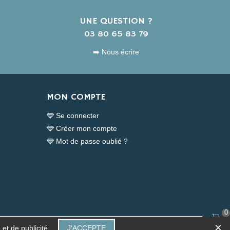
UNE QUESTION ?
s
03 80 65 83 79
➡️ Nous écrire
MON COMPTE
Se connecter
Créer mon compte
Mot de passe oublié ?
0
×
Panier
et de publicité.
J'ACCEPTE