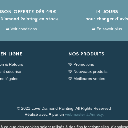
AISON OFFERTE DÈS 49€
14 JOURS
s Diamond Painting en stock
pour changer d'avi
➡️ Voir conditions
➡️ En savoir plus
EN LIGNE
NOS PRODUITS
son & Retours
Promotions
nt sécurisé
Nouveaux produits
ns légales
Meilleures ventes
© 2021 Love Diamond Painting. All Rights Reserved
Réalisé avec ♥ par un
webmaster à Annecy
.
 ce que des cookies soient utilisés à des fins fonctionnelles, d'analyse 
Surveillance de la sécurité par