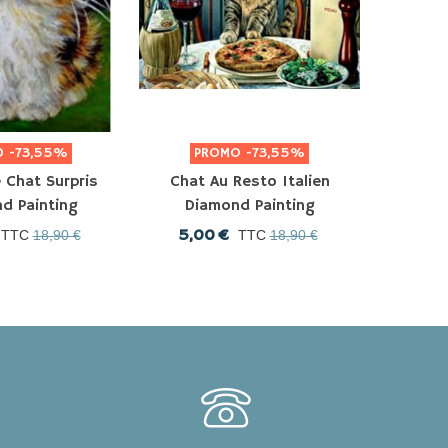
O
-73,55%
PROMO
-73,55%
P
 Chat Surpris
Chat Au Resto Italien
Chaton 
d Painting
Diamond Painting
Dia
5,00 €
5,0
TTC
18,90 €
TTC
18,90 €