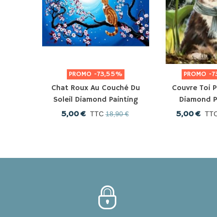
PROMO
-73,55%
PROMO
-7
Chat Roux Au Couché Du
Couvre Toi P
Soleil Diamond Painting
Diamond P
5,00 €
5,00 €
TTC
18,90 €
TT