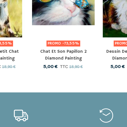
3,55%
PROMO
-73,55%
PROM
etit Chat
Chat Et Son Papillon 2
Dessin De
ainting
Diamond Painting
Diamon
5,00 €
5,00 €
C
18,90 €
TTC
18,90 €