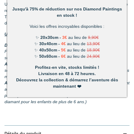
Un mélange de patience et de technique qui vous permettront de
Jusqu'à 75% de réduction sur nos Diamond Paintings
réaliser de superbes tableaux.
en stock !
Très vite vous vous apercevrez combien votre réalisation vous
deviendra précieuse.
Voici les offres incroyables disponibles :
Un loisir unique offrant de nombreux avantages :
✨
20x30cm -
3€
au lieu de
9,90€
✨
30x40cm -
4€
au lieu de
13,90€
Détente et relaxation :
La vie peut parfois être stressante.
✨
40x50cm -
5€
au lieu de
18,90€
Faites disparaître les tensions en divergeant votre attention du
✨
50x60cm -
6€
au lieu de
24,90€
stress du quotidien.
Améliore votre dextérité :
rien n’est plus satisfaisant que le
Profitez-en vite, stocks limités !
sentiment d’avoir fait quelque chose d’harmonieux de ses propres
Livraison en 48 à 72 heures.
mains.
Découvrez la collection & démarrez l’aventure dès
Activité pour les enfants et les adultes :
facile à utiliser, ils sont
maintenant
❤️
adaptés pour les petits et les adultes. C’est un passe-temps
parfait pour s’amuser en famille. (Nous recommandons nos kits
diamant pour les enfants de plus de 6 ans.)
Détails du produit