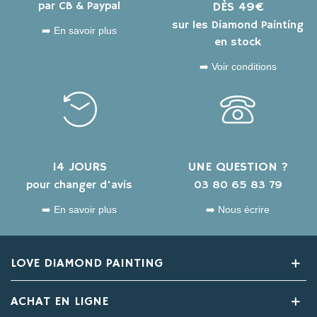
par CB & Paypal
DÈS 49€
sur les Diamond Painting
➡️ En savoir plus
en stock
➡️ Voir conditions
14 JOURS
UNE QUESTION ?
pour changer d'avis
03 80 65 83 79
➡️ En savoir plus
➡️ Nous écrire
LOVE DIAMOND PAINTING
ACHAT EN LIGNE