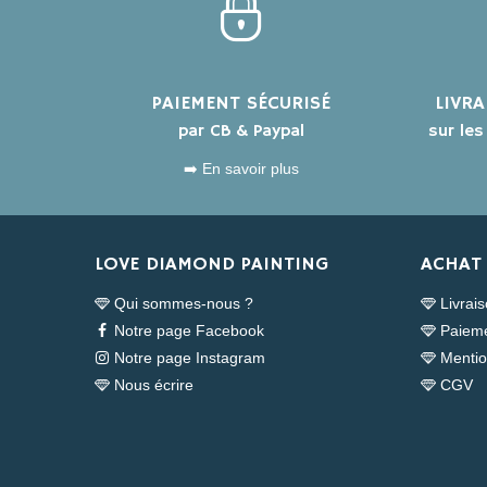
PAIEMENT SÉCURISÉ
LIVR
par CB & Paypal
sur le
➡️ En savoir plus
LOVE DIAMOND PAINTING
ACHAT 
Qui sommes-nous ?
Livrai
Notre page Facebook
Paieme
Notre page Instagram
Mentio
Nous écrire
CGV