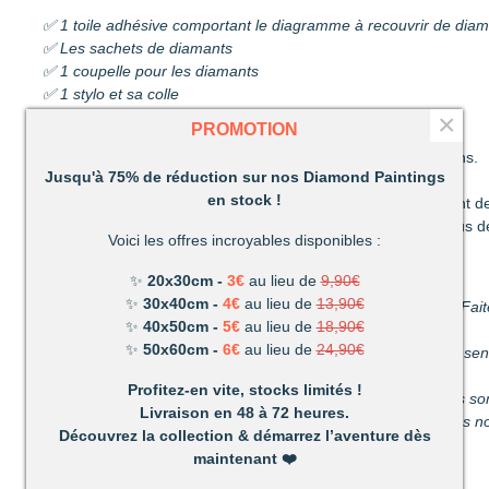
✅ 1 toile adhésive comportant le diagramme à recouvrir de dia
✅ Les sachets de diamants
✅ 1 coupelle pour les diamants
✅ 1 stylo et sa colle
×
✅ 1 pince
PROMOTION
Découvrez une activité unique à réaliser de ses propres mains.
Jusqu'à 75% de réduction sur nos Diamond Paintings
C’est ludique, amusant et les résultats en valent la peine !
en stock !
Un mélange de patience et de technique qui vous permettront de
Très vite vous vous apercevrez combien votre réalisation vous d
Voici les offres incroyables disponibles :
Un loisir unique offrant de nombreux avantages :
✨
20x30cm -
3€
au lieu de
9,90€
✨
30x40cm -
4€
au lieu de
13,90€
Détente et relaxation :
La vie peut parfois être stressante. Fait
✨
40x50cm -
5€
au lieu de
18,90€
du stress du quotidien.
✨
50x60cm -
6€
au lieu de
24,90€
Améliore votre dextérité :
rien n’est plus satisfaisant que le s
propres mains.
Profitez-en vite, stocks limités !
Activité pour les enfants et les adultes :
facile à utiliser, ils 
Livraison en 48 à 72 heures.
temps parfait pour s’amuser en famille. (Nous recommandons nos
Découvrez la collection & démarrez l’aventure dès
maintenant
❤️