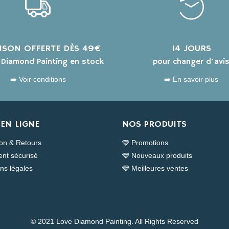
AISON OFFERTE DÈS 49€
14 JOURS
s Diamond Painting en stock
pour changer d'avi
➡️ Voir conditions
➡️ En savoir plus
EN LIGNE
NOS PRODUITS
son & Retours
Promotions
nt sécurisé
Nouveaux produits
ns légales
Meilleures ventes
© 2021 Love Diamond Painting. All Rights Reserved