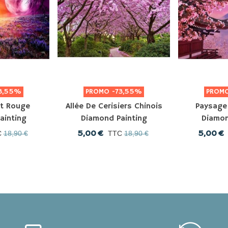
3,55%
PROMO
-73,55%
PROM
it Rouge
Allée De Cerisiers Chinois
Paysage
ainting
Diamond Painting
Diamon
5,00 €
5,00 €
C
18,90 €
TTC
18,90 €