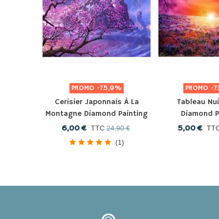
PROMO
-75,9%
PROMO
-7
Cerisier Japonnais À La
Tableau Nu
Montagne Diamond Painting
Diamond P
6,00 €
5,00 €
TTC
24,90 €
TT
(1)