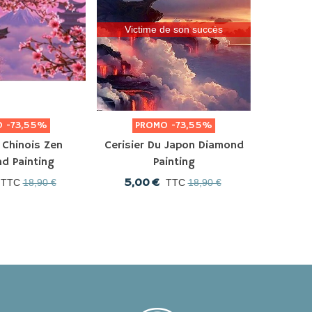
Victime de son succès
O
-73,55%
PROMO
-73,55%
P
 Chinois Zen
Cerisier Du Japon Diamond
Rivièr
d Painting
Painting
5,00 €
5,0
TTC
18,90 €
TTC
18,90 €