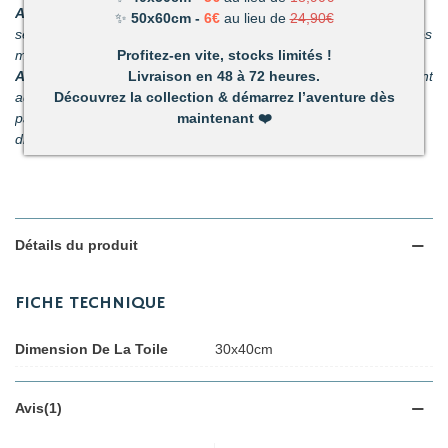
Améliore votre dextérité :
rien n’est plus satisfaisant que le
✨
50x60cm -
6€
au lieu de
24,90€
sentiment d’avoir fait quelque chose d’harmonieux de ses propres
Profitez-en vite, stocks limités !
mains.
Livraison en 48 à 72 heures.
Activité pour les enfants et les adultes :
facile à utiliser, ils sont
Découvrez la collection & démarrez l’aventure dès
adaptés pour les petits et les adultes. C’est un passe-temps
maintenant
❤️
parfait pour s’amuser en famille. (Nous recommandons nos kits
diamant pour les enfants de plus de 6 ans.)
Détails du produit
FICHE TECHNIQUE
Dimension De La Toile
30x40cm
Avis(1)