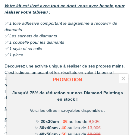
Votre kit est livré avec tout ce dont vous avez besoin pour
réaliser votre tableau :
✅ 1 toile adhésive comportant le diagramme à recouvrir de
diamants
✅ Les sachets de diamants
✅ 1 coupelle pour les diamants
✅ 1 stylo et sa colle
✅ 1 pince
Découvrez une activité unique à réaliser de ses propres mains.
C’est ludique, amusant et les résultats en valent la peine !
×
Un mélange de patience et de technique qui vous permettront de
PROMOTION
réaliser de superbes tableaux.
Très vite vous vous apercevrez combien votre réalisation vous
Jusqu'à 75% de réduction sur nos Diamond Paintings
deviendra précieuse.
en stock !
Un loisir unique offrant de nombreux avantages :
Voici les offres incroyables disponibles :
Détente et relaxation :
La vie peut parfois être stressante.
✨
20x30cm -
3€
au lieu de
9,90€
Faites disparaître les tensions en divergeant votre attention du
✨
30x40cm -
4€
au lieu de
13,90€
stress du quotidien.
✨
40x50cm -
5€
au lieu de
18,90€