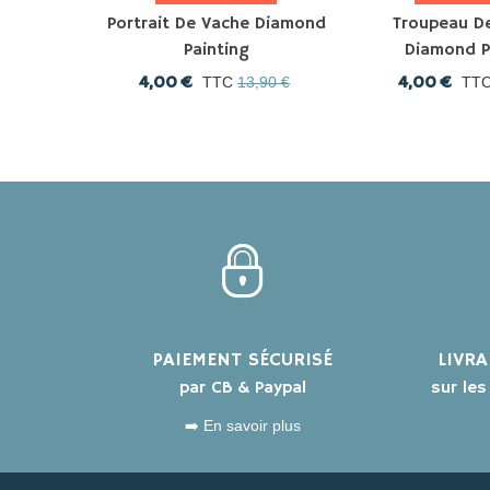
Portrait De Vache Diamond
Troupeau D
Painting
Diamond P
4,00 €
4,00 €
TTC
13,90 €
TT
PAIEMENT SÉCURISÉ
LIVR
par CB & Paypal
sur le
➡️ En savoir plus