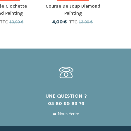
ée Clochette
Course De Loup Diamond
L'aut
d Painting
Painting
Dia
4,00 €
4,0
TTC
13,90 €
TTC
13,90 €
UNE QUESTION ?
s
03 80 65 83 79
➡️ Nous écrire