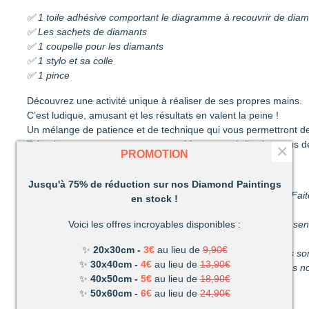
✅ 1 toile adhésive comportant le diagramme à recouvrir de dia
✅ Les sachets de diamants
✅ 1 coupelle pour les diamants
✅ 1 stylo et sa colle
✅ 1 pince
Découvrez une activité unique à réaliser de ses propres mains.
C’est ludique, amusant et les résultats en valent la peine !
Un mélange de patience et de technique qui vous permettront de
Très vite vous vous apercevrez combien votre réalisation vous d
×
PROMOTION
Un loisir unique offrant de nombreux avantages :
Jusqu'à 75% de réduction sur nos Diamond Paintings
Détente et relaxation :
La vie peut parfois être stressante. Fait
en stock !
du stress du quotidien.
Voici les offres incroyables disponibles :
Améliore votre dextérité :
rien n’est plus satisfaisant que le s
propres mains.
✨
20x30cm -
3€
au lieu de
9,90€
Activité pour les enfants et les adultes :
facile à utiliser, ils 
✨
30x40cm -
4€
au lieu de
13,90€
temps parfait pour s’amuser en famille. (Nous recommandons nos
✨
40x50cm -
5€
au lieu de
18,90€
✨
50x60cm -
6€
au lieu de
24,90€