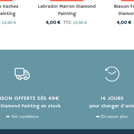
e Vaches
Labrador Marron Diamond
Blason F
ainting
Painting
Diamon
4,00 €
4,00 €
C
13,90 €
TTC
13,90 €
AISON OFFERTE DÈS 49€
14 JOURS
s Diamond Painting en stock
pour changer d'avi
➡️ Voir conditions
➡️ En savoir plus