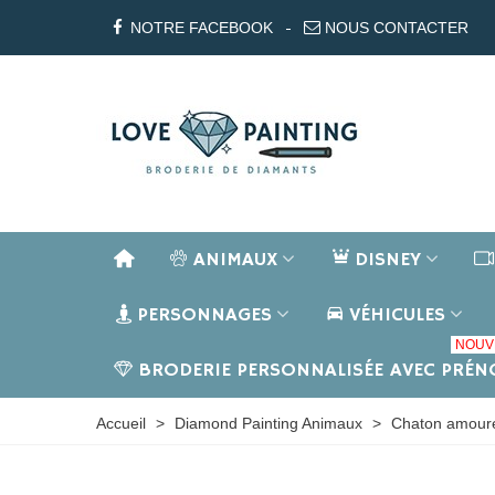
NOTRE FACEBOOK
NOUS CONTACTER
ANIMAUX
DISNEY
PERSONNAGES
VÉHICULES
NOUV
BRODERIE PERSONNALISÉE AVEC PRÉ
Accueil
>
Diamond Painting Animaux
>
Chaton amoure