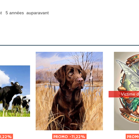
t
5 années auparavant
Victime 
71,22%
PROMO
-71,22%
PRO