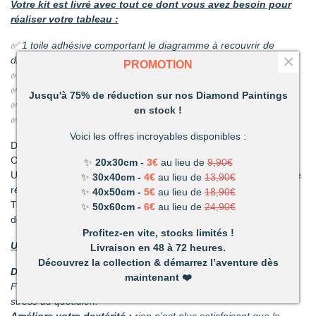
Votre kit est livré avec tout ce dont vous avez besoin pour
réaliser votre tableau :
✅ 1 toile adhésive comportant le diagramme à recouvrir de
×
diamants
PROMOTION
✅ Les sachets de diamants
✅ 1 coupelle pour les diamants
Jusqu'à 75% de réduction sur nos Diamond Paintings
✅ 1 stylo et sa colle
en stock !
✅ 1 pince
Voici les offres incroyables disponibles :
Découvrez une activité unique à réaliser de ses propres mains.
C’est ludique, amusant et les résultats en valent la peine !
✨
20x30cm -
3€
au lieu de
9,90€
Un mélange de patience et de technique qui vous permettront de
✨
30x40cm -
4€
au lieu de
13,90€
réaliser de superbes tableaux.
✨
40x50cm -
5€
au lieu de
18,90€
Très vite vous vous apercevrez combien votre réalisation vous
✨
50x60cm -
6€
au lieu de
24,90€
deviendra précieuse.
Profitez-en vite, stocks limités !
Un loisir unique offrant de nombreux avantages :
Livraison en 48 à 72 heures.
Découvrez la collection & démarrez l’aventure dès
Détente et relaxation :
La vie peut parfois être stressante.
maintenant
❤️
Faites disparaître les tensions en divergeant votre attention du
stress du quotidien.