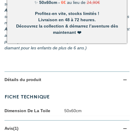
✨
50x60cm -
6€
au lieu de
24,90€
stress du quotidien.
Améliore votre dextérité :
rien n’est plus satisfaisant que le
Profitez-en vite, stocks limités !
sentiment d’avoir fait quelque chose d’harmonieux de ses propres
Livraison en 48 à 72 heures.
mains.
Découvrez la collection & démarrez l’aventure dès
Activité pour les enfants et les adultes :
facile à utiliser, ils sont
maintenant
❤️
adaptés pour les petits et les adultes. C’est un passe-temps
parfait pour s’amuser en famille. (Nous recommandons nos kits
diamant pour les enfants de plus de 6 ans.)
Détails du produit
FICHE TECHNIQUE
Dimension De La Toile
50x60cm
Avis(1)