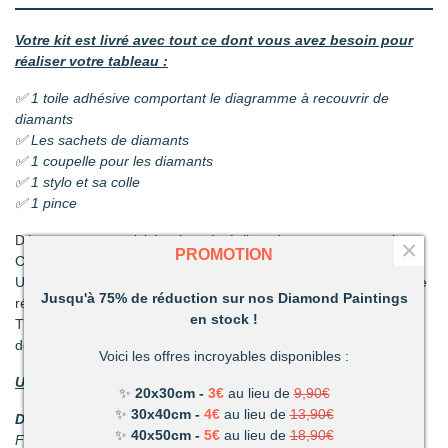
Votre kit est livré avec tout ce dont vous avez besoin pour
réaliser votre tableau :
✅ 1 toile adhésive comportant le diagramme à recouvrir de
diamants
✅ Les sachets de diamants
✅ 1 coupelle pour les diamants
✅ 1 stylo et sa colle
✅ 1 pince
Découvrez une activité unique à réaliser de ses propres mains.
×
PROMOTION
C’est ludique, amusant et les résultats en valent la peine !
Un mélange de patience et de technique qui vous permettront de
Jusqu'à 75% de réduction sur nos Diamond Paintings
réaliser de superbes tableaux.
en stock !
Très vite vous vous apercevrez combien votre réalisation vous
deviendra précieuse.
Voici les offres incroyables disponibles :
Un loisir unique offrant de nombreux avantages :
✨
20x30cm -
3€
au lieu de
9,90€
✨
30x40cm -
4€
au lieu de
13,90€
Détente et relaxation :
La vie peut parfois être stressante.
✨
40x50cm -
5€
au lieu de
18,90€
Faites disparaître les tensions en divergeant votre attention du