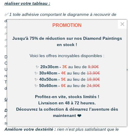
réaliser votre tableau :
✅ 1 toile adhésive comportant le diagramme à recouvrir de
diamants
×
PROMOTION
✅ Les sachets de diamants
✅ 1 coupelle pour les diamants
Jusqu'à 75% de réduction sur nos Diamond Paintings
✅ 1 stylo et sa colle
en stock !
✅ 1 pince
Voici les offres incroyables disponibles :
Découvrez une activité unique à réaliser de ses propres mains.
C’est ludique, amusant et les résultats en valent la peine !
✨
20x30cm -
3€
au lieu de
9,90€
Un mélange de patience et de technique qui vous permettront de
✨
30x40cm -
4€
au lieu de
13,90€
réaliser de superbes tableaux.
✨
40x50cm -
5€
au lieu de
18,90€
Très vite vous vous apercevrez combien votre réalisation vous
✨
50x60cm -
6€
au lieu de
24,90€
deviendra précieuse.
Profitez-en vite, stocks limités !
Un loisir unique offrant de nombreux avantages :
Livraison en 48 à 72 heures.
Découvrez la collection & démarrez l’aventure dès
Détente et relaxation :
La vie peut parfois être stressante.
maintenant
❤️
Faites disparaître les tensions en divergeant votre attention du
stress du quotidien.
Améliore votre dextérité :
rien n’est plus satisfaisant que le