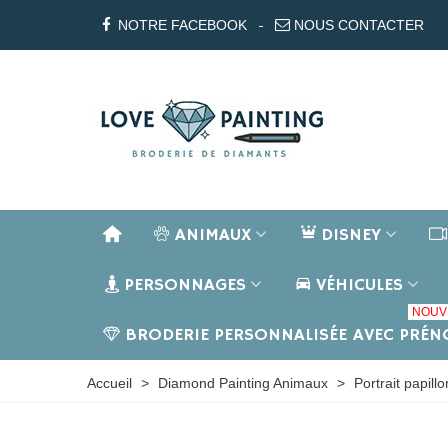
NOTRE FACEBOOK
NOUS CONTACTER
ANIMAUX
DISNEY
PERSONNAGES
VÉHICULES
NOUV
BRODERIE PERSONNALISÉE AVEC PRÉ
Accueil
>
Diamond Painting Animaux
>
Portrait papil