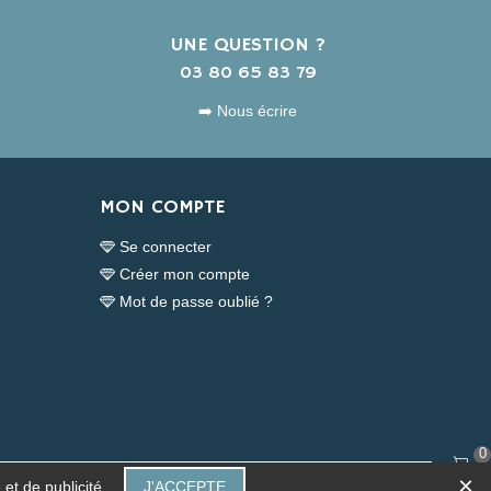
UNE QUESTION ?
s
03 80 65 83 79
➡️ Nous écrire
MON COMPTE
Se connecter
Créer mon compte
Mot de passe oublié ?
0
×
Panier
et de publicité.
J'ACCEPTE