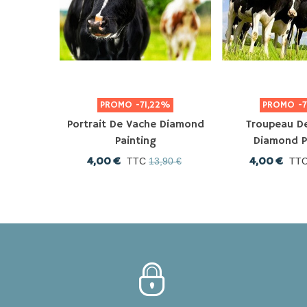
PROMO
-71,22%
PROMO
-
Portrait De Vache Diamond
Troupeau D
Painting
Diamond P
4,00 €
4,00 €
TTC
13,90 €
TT