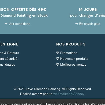
AISON OFFERTE DÈS 49€
14 JOURS
s Diamond Painting en stock
pour changer d'avi
➡️ Voir conditions
➡️ En savoir plus
EN LIGNE
NOS PRODUITS
son & Retours
Promotions
nt sécurisé
Nouveaux produits
ns légales
Meilleures ventes
© 2021 Love Diamond Painting. All Rights Reserved
Réalisé avec ♥ par un
webmaster à Annecy
.
 ce que des cookies soient utilisés à des fins fonctionnelles, d'analyse 
Surveillance de la sécurité par