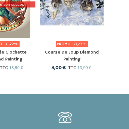
de son succès
MO
-71,22%
PROMO
-71,22%
P
ée Clochette
Course De Loup Diamond
L'aut
d Painting
Painting
Dia
4,00 €
4,0
TTC
13,90 €
TTC
13,90 €