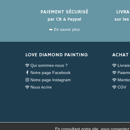
PAIEMENT SÉCURISÉ
LIVR
par CB & Paypal
sur le
➡️ En savoir plus
LOVE DIAMOND PAINTING
ACHAT 
Qui sommes-nous ?
Livrai
Notre page Facebook
Paieme
Notre page Instagram
Mentio
Nous écrire
CGV
En consultant notre site, vous consentez à