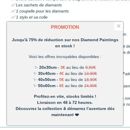
✅ Les sachets de diamants
✅ 1 coupelle pour les diamants
✅ 1 stylo et sa colle
✅ 1 pince
×
PROMOTION
Découvrez une activité unique à réaliser de ses propres mains.
Jusqu'à 75% de réduction sur nos Diamond Paintings
C’est ludique, amusant et les résultats en valent la peine !
en stock !
Un mélange de patience et de technique qui vous permettront de
Très vite vous vous apercevrez combien votre réalisation vous d
Voici les offres incroyables disponibles :
Un loisir unique offrant de nombreux avantages :
✨
20x30cm -
3€
au lieu de
9,90€
✨
30x40cm -
4€
au lieu de
13,90€
Détente et relaxation :
La vie peut parfois être stressante. Fait
✨
40x50cm -
5€
au lieu de
18,90€
du stress du quotidien.
✨
50x60cm -
6€
au lieu de
24,90€
Améliore votre dextérité :
rien n’est plus satisfaisant que le s
propres mains.
Profitez-en vite, stocks limités !
Activité pour les enfants et les adultes :
facile à utiliser, ils 
Livraison en 48 à 72 heures.
temps parfait pour s’amuser en famille. (Nous recommandons nos
Découvrez la collection & démarrez l’aventure dès
maintenant
❤️