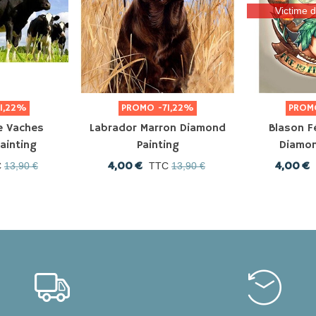
Victime 
71,22%
PROMO
-71,22%
PRO
e Vaches
Labrador Marron Diamond
Blason F
ainting
Painting
Diamon
4,00 €
4,00 €
C
13,90 €
TTC
13,90 €