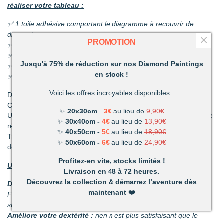
réaliser votre tableau :
✅ 1 toile adhésive comportant le diagramme à recouvrir de
diamants
×
PROMOTION
✅ Les sachets de diamants
✅ 1 coupelle pour les diamants
Jusqu'à 75% de réduction sur nos Diamond Paintings
✅ 1 stylo et sa colle
en stock !
✅ 1 pince
Voici les offres incroyables disponibles :
Découvrez une activité unique à réaliser de ses propres mains.
C’est ludique, amusant et les résultats en valent la peine !
✨
20x30cm -
3€
au lieu de
9,90€
Un mélange de patience et de technique qui vous permettront de
✨
30x40cm -
4€
au lieu de
13,90€
réaliser de superbes tableaux.
✨
40x50cm -
5€
au lieu de
18,90€
Très vite vous vous apercevrez combien votre réalisation vous
✨
50x60cm -
6€
au lieu de
24,90€
deviendra précieuse.
Profitez-en vite, stocks limités !
Un loisir unique offrant de nombreux avantages :
Livraison en 48 à 72 heures.
Découvrez la collection & démarrez l’aventure dès
Détente et relaxation :
La vie peut parfois être stressante.
maintenant
❤️
Faites disparaître les tensions en divergeant votre attention du
stress du quotidien.
Améliore votre dextérité :
rien n’est plus satisfaisant que le