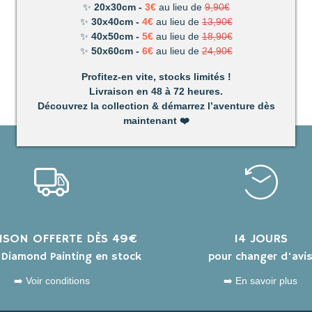
✨
20x30cm -
3€
au lieu de
9,90€
✨
30x40cm -
4€
au lieu de
13,90€
✨
40x50cm -
5€
au lieu de
18,90€
✨
50x60cm -
6€
au lieu de
24,90€
Profitez-en vite, stocks limités !
Livraison en 48 à 72 heures.
Découvrez la collection & démarrez l’aventure dès
maintenant
❤️
AISON OFFERTE DÈS 49€
14 JOURS
s Diamond Painting en stock
pour changer d'avi
➡️ Voir conditions
➡️ En savoir plus