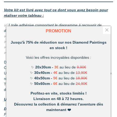
Votre kit est livré avec tout ce dont vous avez besoin pour
réaliser votre tableau :
✅ 1 toile adhésive comportant le diagramme à recouvrir de
×
diamants
PROMOTION
✅ Les sachets de diamants
✅ 1 coupelle pour les diamants
Jusqu'à 75% de réduction sur nos Diamond Paintings
✅ 1 stylo et sa colle
en stock !
✅ 1 pince
Voici les offres incroyables disponibles :
Découvrez une activité unique à réaliser de ses propres mains.
✨
20x30cm -
3€
au lieu de
9,90€
C’est ludique, amusant et les résultats en valent la peine !
✨
30x40cm -
4€
au lieu de
13,90€
Un mélange de patience et de technique qui vous permettront de
✨
40x50cm -
5€
au lieu de
18,90€
réaliser de superbes tableaux.
✨
50x60cm -
6€
au lieu de
24,90€
Très vite vous vous apercevrez combien votre réalisation vous
deviendra précieuse.
Profitez-en vite, stocks limités !
Livraison en 48 à 72 heures.
Un loisir unique offrant de nombreux avantages :
Découvrez la collection & démarrez l’aventure dès
Détente et relaxation :
La vie peut parfois être stressante.
maintenant
❤️
Faites disparaître les tensions en divergeant votre attention du