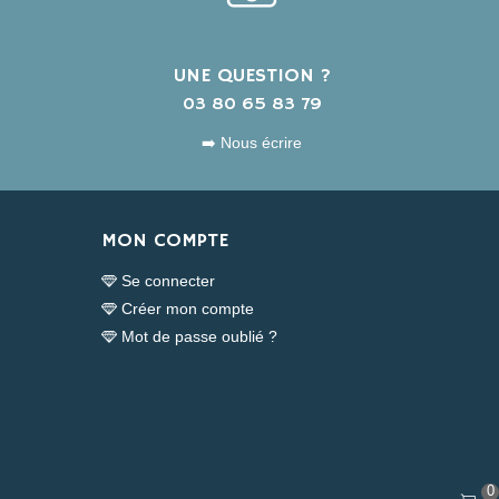
UNE QUESTION ?
s
03 80 65 83 79
➡️ Nous écrire
MON COMPTE
Se connecter
Créer mon compte
Mot de passe oublié ?
0