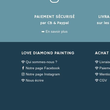
PAIEMENT SÉCURISÉ
LIVR
par CB & Paypal
sur le
➡️ En savoir plus
LOVE DIAMOND PAINTING
ACHAT 
Qui sommes-nous ?
Livrai
Notre page Facebook
Paieme
Notre page Instagram
Mentio
Nous écrire
CGV