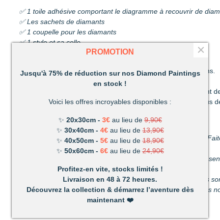
✅ 1 toile adhésive comportant le diagramme à recouvrir de dia
✅ Les sachets de diamants
✅ 1 coupelle pour les diamants
✅ 1 stylo et sa colle
×
PROMOTION
✅ 1 pince
Découvrez une activité unique à réaliser de ses propres mains.
Jusqu'à 75% de réduction sur nos Diamond Paintings
C’est ludique, amusant et les résultats en valent la peine !
en stock !
Un mélange de patience et de technique qui vous permettront de
Très vite vous vous apercevrez combien votre réalisation vous d
Voici les offres incroyables disponibles :
Un loisir unique offrant de nombreux avantages :
✨
20x30cm -
3€
au lieu de
9,90€
✨
30x40cm -
4€
au lieu de
13,90€
Détente et relaxation :
La vie peut parfois être stressante. Fait
✨
40x50cm -
5€
au lieu de
18,90€
du stress du quotidien.
✨
50x60cm -
6€
au lieu de
24,90€
Améliore votre dextérité :
rien n’est plus satisfaisant que le s
propres mains.
Profitez-en vite, stocks limités !
Activité pour les enfants et les adultes :
facile à utiliser, ils 
Livraison en 48 à 72 heures.
temps parfait pour s’amuser en famille. (Nous recommandons nos
Découvrez la collection & démarrez l’aventure dès
maintenant
❤️