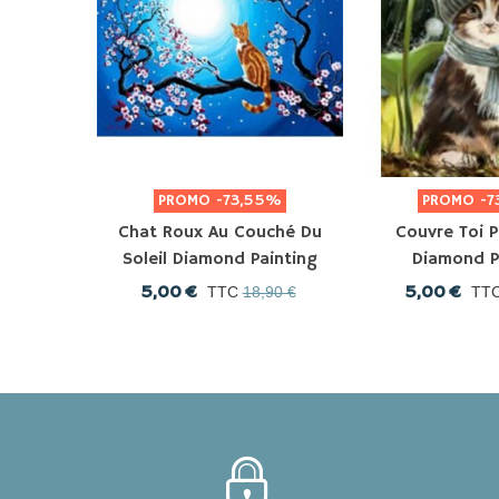
PROMO
-73,55%
PROMO
-7
Chat Roux Au Couché Du
Couvre Toi P
Soleil Diamond Painting
Diamond P
5,00 €
5,00 €
TTC
18,90 €
TT