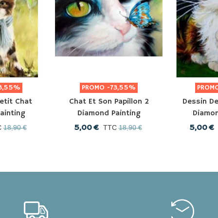
3,55%
PROMO
-73,55%
PROM
etit Chat
Chat Et Son Papillon 2
Dessin De
ainting
Diamond Painting
Diamon
5,00 €
5,00 €
C
18,90 €
TTC
18,90 €