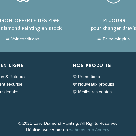
AISON OFFERTE DÈS 49€
14 JOURS
s Diamond Painting en stock
pour changer d'avi
➡️ Voir conditions
➡️ En savoir plus
EN LIGNE
NOS PRODUITS
son & Retours
Promotions
nt sécurisé
Nouveaux produits
ns légales
Meilleures ventes
© 2021 Love Diamond Painting. All Rights Reserved
Réalisé avec ♥ par un
webmaster à Annecy
.