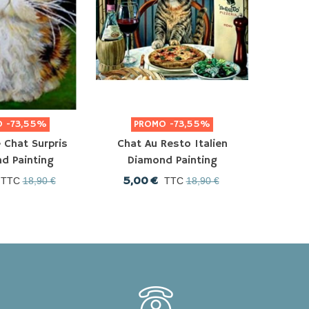
O
-73,55%
PROMO
-73,55%
P
 Chat Surpris
Chat Au Resto Italien
Chaton 
d Painting
Diamond Painting
Dia
5,00 €
5,0
TTC
18,90 €
TTC
18,90 €