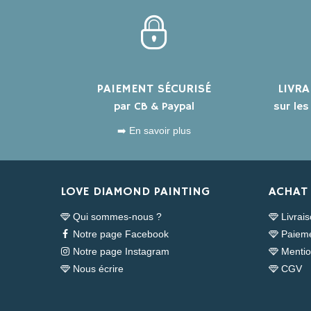
PAIEMENT SÉCURISÉ
LIVR
par CB & Paypal
sur le
➡️ En savoir plus
LOVE DIAMOND PAINTING
ACHAT 
Qui sommes-nous ?
Livrai
Notre page Facebook
Paieme
Notre page Instagram
Mentio
Nous écrire
CGV