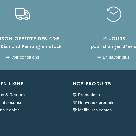
AISON OFFERTE DÈS 49€
14 JOURS
s Diamond Painting en stock
pour changer d'avi
➡️ Voir conditions
➡️ En savoir plus
EN LIGNE
NOS PRODUITS
son & Retours
Promotions
nt sécurisé
Nouveaux produits
ns légales
Meilleures ventes