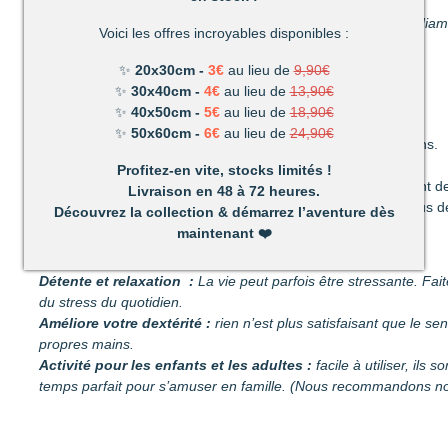
✅ 1 toile adhésive comportant le diagramme à recouvrir de dia
Voici les offres incroyables disponibles :
✅ Les sachets de diamants
✅ 1 coupelle pour les diamants
✨
20x30cm -
3€
au lieu de
9,90€
✅ 1 stylo et sa colle
✨
30x40cm -
4€
au lieu de
13,90€
✅ 1 pince
✨
40x50cm -
5€
au lieu de
18,90€
✨
50x60cm -
6€
au lieu de
24,90€
Découvrez une activité unique à réaliser de ses propres mains.
C’est ludique, amusant et les résultats en valent la peine !
Profitez-en vite, stocks limités !
Un mélange de patience et de technique qui vous permettront de
Livraison en 48 à 72 heures.
Très vite vous vous apercevrez combien votre réalisation vous d
Découvrez la collection & démarrez l’aventure dès
maintenant
❤️
Un loisir unique offrant de nombreux avantages :
Détente et relaxation :
La vie peut parfois être stressante. Fait
du stress du quotidien.
Améliore votre dextérité :
rien n’est plus satisfaisant que le s
propres mains.
Activité pour les enfants et les adultes :
facile à utiliser, ils 
temps parfait pour s’amuser en famille. (Nous recommandons nos