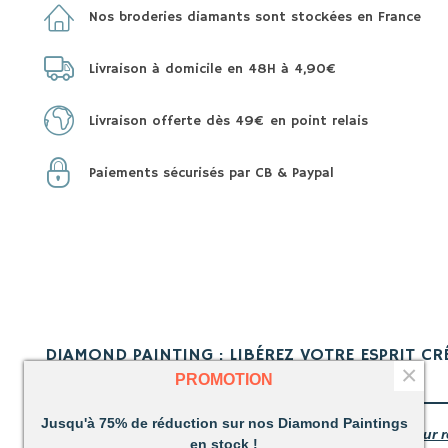
Nos broderies diamants sont stockées en France
Livraison à domicile en 48H à 4,90€
Livraison offerte dès 49€ en point relais
Paiements sécurisés par CB & Paypal
DIAMOND PAINTING : LIBÉREZ VOTRE ESPRIT CR
×
PROMOTION
VOTRE CHOIX !
Jusqu'à 75% de réduction sur nos Diamond Paintings
Votre kit est livré avec tout ce dont vous avez besoin pour r
en stock !